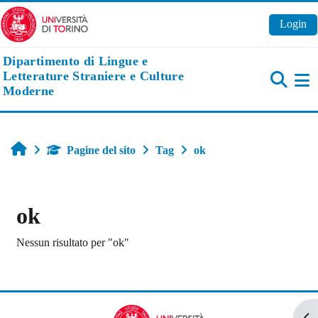
Vai al contenuto principale
Login
Dipartimento di Lingue e
Letterature Straniere e Culture
Moderne
Pa
Home
Pagine del sito
Tag
ok
ok
Nessun risultato per "ok"
Apr