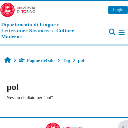
Vai al contenuto principale
Login
Dipartimento di Lingue e
Letterature Straniere e Culture
Moderne
Pa
Home
Pagine del sito
Tag
pol
pol
Nessun risultato per "pol"
Apr