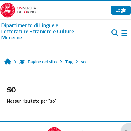
Vai al contenuto principale
Login
Dipartimento di Lingue e
Letterature Straniere e Culture
Moderne
Pa
Pagine del sito
Tag
so
Home
so
Nessun risultato per "so"
Apr