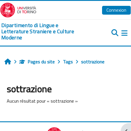
Passer au contenu principal
Connexion
Dipartimento di Lingue e
Letterature Straniere e Culture
Moderne
Pa
Pages du site
Tags
sottrazione
Accueil
sottrazione
Aucun résultat pour « sottrazione »
Ouv