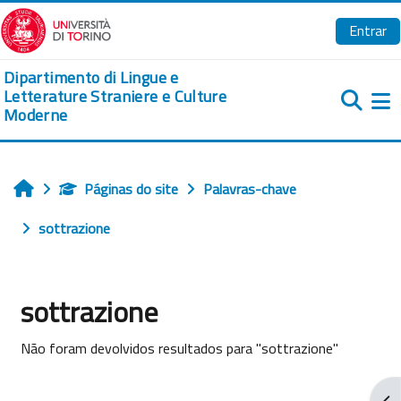
Ir para o conteúdo principal
Entrar
Dipartimento di Lingue e
Letterature Straniere e Culture
Moderne
Pa
Páginas do site
Palavras-chave
Início
sottrazione
sottrazione
Não foram devolvidos resultados para "sottrazione"
Abr