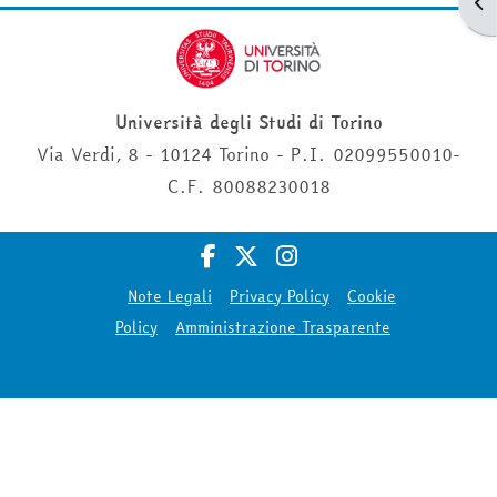
Apr
Università degli Studi di Torino
Via Verdi, 8 - 10124 Torino - P.I. 02099550010-
C.F. 80088230018
Note Legali
Privacy Policy
Cookie
Policy
Amministrazione Trasparente