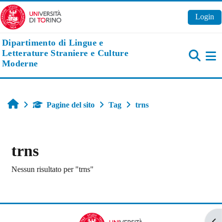
Vai al contenuto principale
Login
Dipartimento di Lingue e
Letterature Straniere e Culture
Moderne
Pa
Home
Pagine del sito
Tag
trns
trns
Nessun risultato per "trns"
Apr