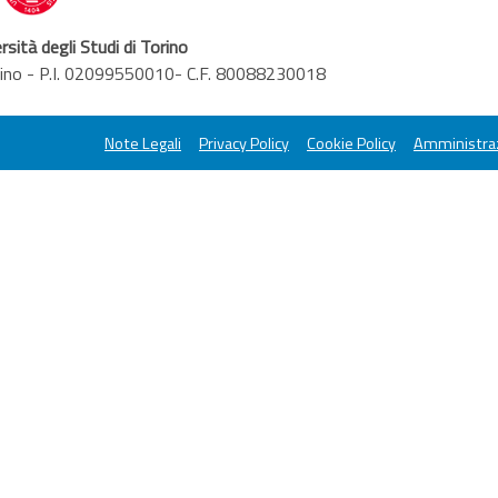
rsità degli Studi di Torino
orino - P.I. 02099550010- C.F. 80088230018
Note Legali
Privacy Policy
Cookie Policy
Amministraz