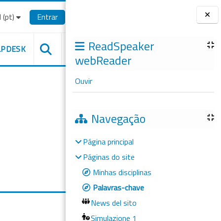
(pt)‎
Entrar
Blocos
ReadSpeaker
LPDESK
webReader
Ouvir
Navegação
Página principal
Páginas do site
Minhas disciplinas
Palavras-chave
News del sito
Simulazione 1