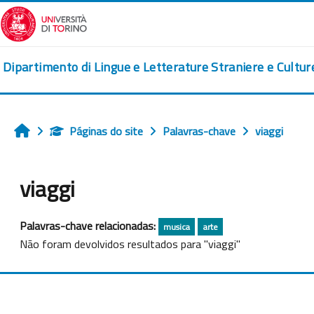
Ir para o conteúdo principal
Dipartimento di Lingue e Letterature Straniere e Cultu
Páginas do site
Palavras-chave
viaggi
Início
viaggi
Palavras-chave relacionadas:
musica
arte
Não foram devolvidos resultados para "viaggi"