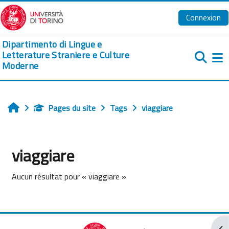
Passer au contenu principal
Connexion
Dipartimento di Lingue e
Letterature Straniere e Culture
Moderne
Pa
Pages du site
Tags
viaggiare
Accueil
viaggiare
Aucun résultat pour « viaggiare »
Ouv