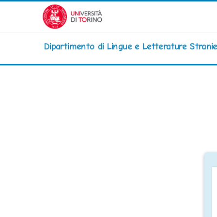
Vai al contenuto principale
Dipartimento di Lingue e Letterature Stran