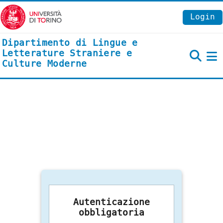
Vai al contenuto principale
Login
Dipartimento di Lingue e
Letterature Straniere e
Culture Moderne
P
Autenticazione
obbligatoria