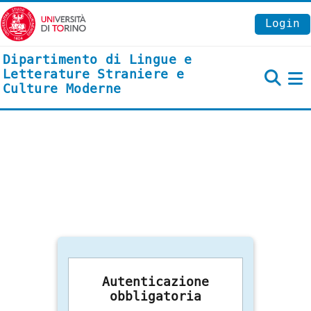
Vai al contenuto principale
Login
Dipartimento di Lingue e
Letterature Straniere e
Culture Moderne
P
Autenticazione
obbligatoria