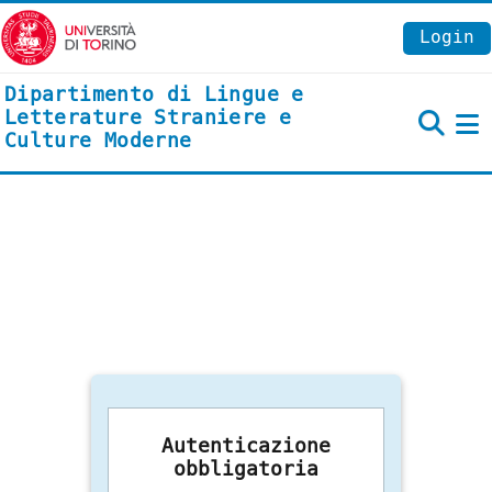
Vai al contenuto principale
Login
Dipartimento di Lingue e
Letterature Straniere e
Culture Moderne
P
Autenticazione
obbligatoria