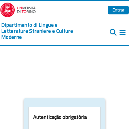
Ir para o conteúdo principal
Entrar
Dipartimento di Lingue e
Letterature Straniere e Culture
Moderne
Pa
Autenticação obrigatória