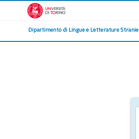
跳到主要内容
Dipartimento di Lingue e Letterature Strani