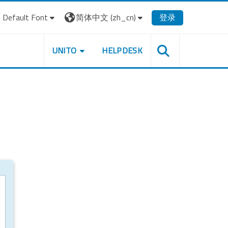
Default Font
简体中文 ‎(zh_cn)‎
登录
UNITO
HELPDESK