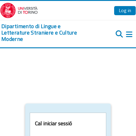
Ves al contingut principal
Log in
Dipartimento di Lingue e
Letterature Straniere e Culture
Moderne
Pa
Cal iniciar sessió