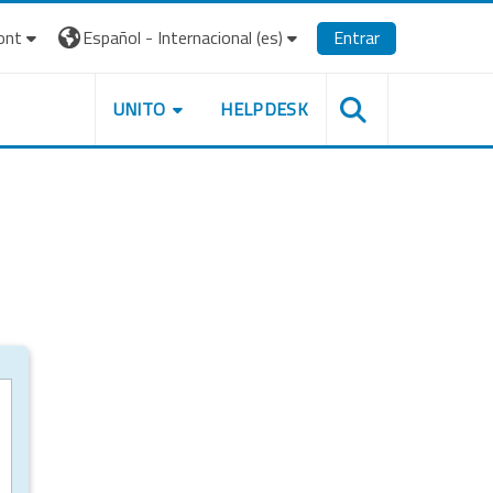
ont
Español - Internacional ‎(es)‎
Entrar
UNITO
HELPDESK