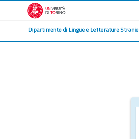
Salta al contenido principal
Dipartimento di Lingue e Letterature Strani