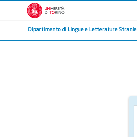
Vai al contenuto principale
Dipartimento di Lingue e Letterature Strani