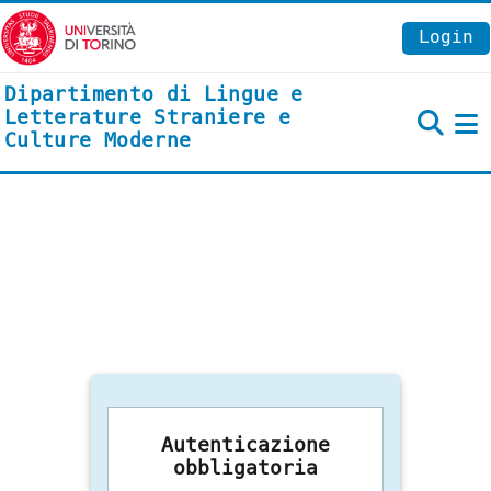
Vai al contenuto principale
Login
Dipartimento di Lingue e
Letterature Straniere e
Culture Moderne
P
Autenticazione
obbligatoria