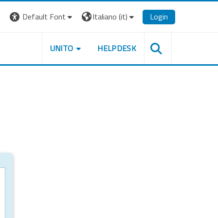
Default Font
Italiano ‎(it)‎
Login
UNITO
HELPDESK