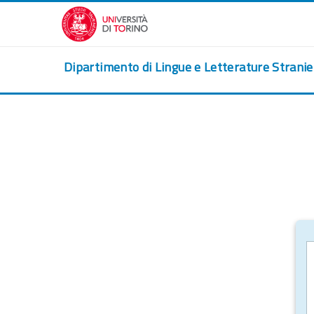
Vai al contenuto principale
Dipartimento di Lingue e Letterature Strani