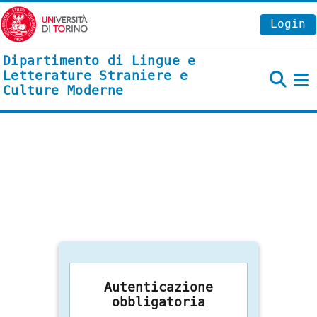
Vai al contenuto principale
Login
Dipartimento di Lingue e
Letterature Straniere e
Culture Moderne
P
Autenticazione
obbligatoria