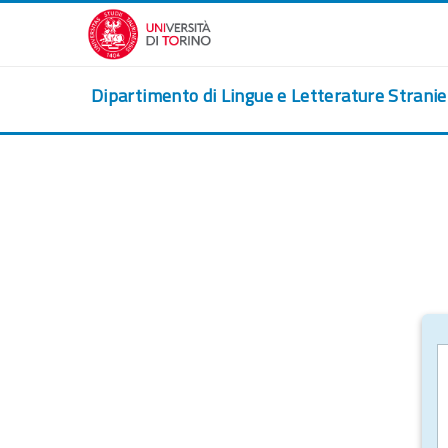
Ir para o conteúdo principal
Dipartimento di Lingue e Letterature Strani