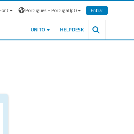
Font
Português - Portugal ‎(pt)‎
Entrar
UNITO
HELPDESK