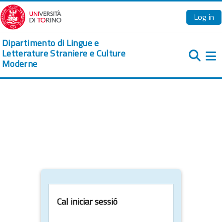
Ves al contingut principal
Log in
Dipartimento di Lingue e
Letterature Straniere e Culture
Moderne
Pa
Cal iniciar sessió