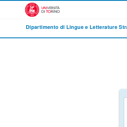
Vai al contenuto principale
Dipartimento di Lingue e Letterature St