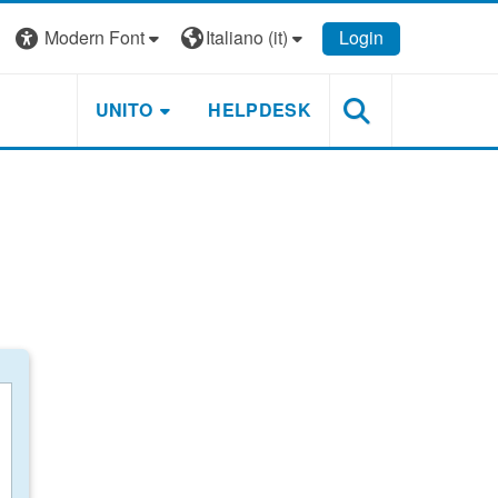
Modern Font
Italiano ‎(it)‎
Login
UNITO
HELPDESK