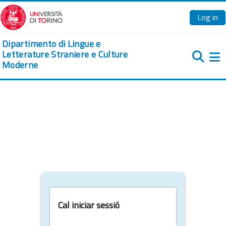
Ves al contingut principal
Log in
Dipartimento di Lingue e
Letterature Straniere e Culture
Moderne
Pa
Cal iniciar sessió