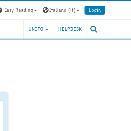
Easy Reading
Italiano ‎(it)‎
Login
UNITO
HELPDESK