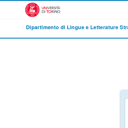
Vai al contenuto principale
Dipartimento di Lingue e Letterature St