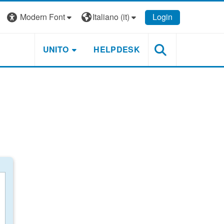
Modern Font
Italiano ‎(it)‎
Login
UNITO
HELPDESK