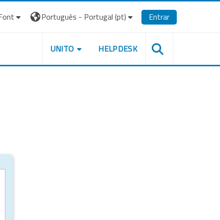
Font
Português - Portugal ‎(pt)‎
Entrar
UNITO
HELPDESK