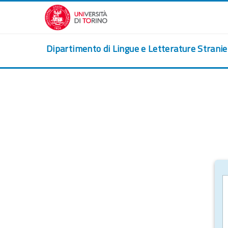
Ir para o conteúdo principal
Dipartimento di Lingue e Letterature Strani