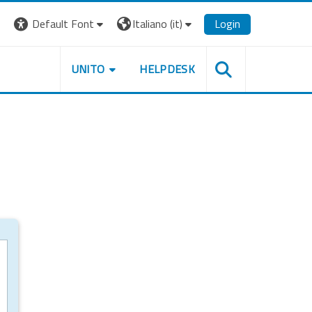
Default Font
Italiano ‎(it)‎
Login
UNITO
HELPDESK