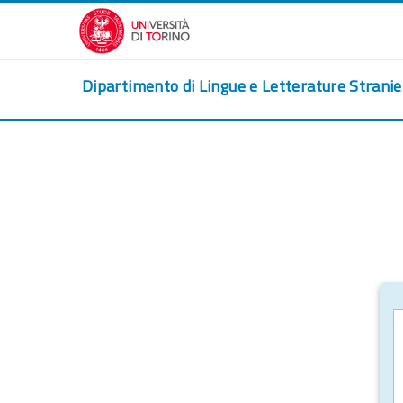
Vai al contenuto principale
Dipartimento di Lingue e Letterature Strani