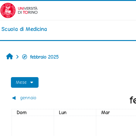
Vai al contenuto principale
Scuola di Medicina
Home
febbraio 2025
Mese
f
◀︎
gennaio
Domenica
Lunedi
Martedì
Dom
Lun
Mar