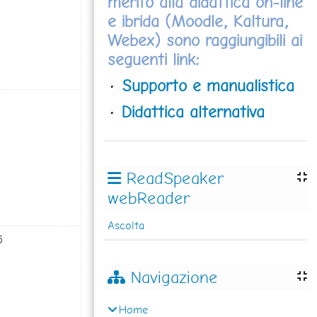
merito alla didattica on-line
e ibrida (Moodle, Kaltura,
Webex) sono raggiungibili ai
seguenti link:
·
Supporto e manualistica
 7 febbraio
ssun evento, sabato 8 febbraio
8
·
Didattica alternativa
ReadSpeaker
webReader
Ascolta
 14 febbraio
ssun evento, sabato 15 febbraio
5
Navigazione
Home