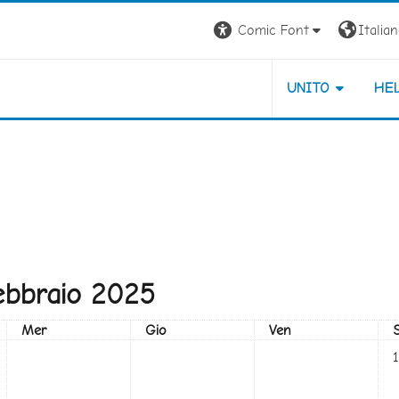
Comic Font
Italiano
UNITO
HE
ebbraio 2025
Mercoledì
Giovedì
Venerdì
Mer
Gio
Ven
Ne
1