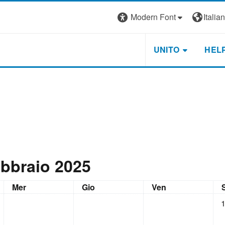
Modern Font
Italiano
UNITO
HEL
ebbraio 2025
Mercoledì
Giovedì
Venerdì
Mer
Gio
Ven
Ne