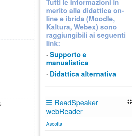
Tutti le informazioni in
merito alla didattica on-
line e ibrida (Moodle,
Kaltura, Webex) sono
raggiungibili ai seguenti
link:
ì 7 febbraio
ssun evento, sabato 8 febbraio
8
·
Supporto e
manualistica
·
Didattica alternativa
ReadSpeaker
ì 14 febbraio
ssun evento, sabato 15 febbraio
5
webReader
Ascolta