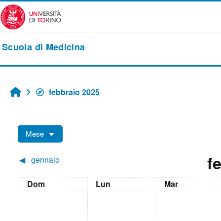
Vai al contenuto principale
Scuola di Medicina
febbraio 2025
Home
Mese
f
◀︎
gennaio
Domenica
Lunedi
Martedì
Dom
Lun
Mar