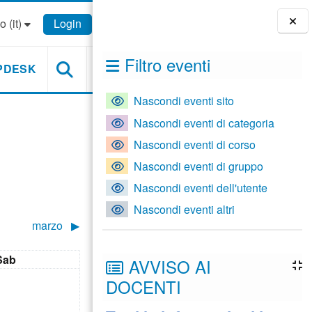
 ‎(it)‎
Login
Blocchi
Filtro eventi
PDESK
Nascondi eventi sito
Nascondi eventi di categoria
Nascondi eventi di corso
Nascondi eventi di gruppo
Nascondi eventi dell'utente
Nascondi eventi altri
marzo
▶︎
Sabato
Sab
AVVISO AI
ssun evento, sabato 1 febbraio
1
DOCENTI