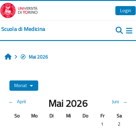
Zum Hauptinhalt
Login
Scuola di Medicina
We
Mai 2026
Startseite
Monat
Mai 2026
←
April
Juni
→
Sonntag
Montag
Dienstag
Mittwoch
Donnerstag
Freitag
Samstag
So
Mo
Di
Mi
Do
Fr
Sa
Keine Termine, Frei
Keine Term
1
2