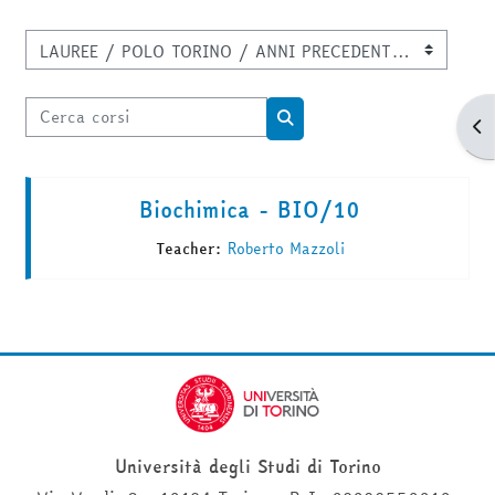
Categorie di corso
Cerca corsi
Apr
Cerca corsi
Biochimica - BIO/10
Teacher:
Roberto Mazzoli
Università degli Studi di Torino