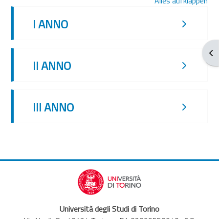
Alles aufklappen
I ANNO
Blo
II ANNO
III ANNO
Università degli Studi di Torino