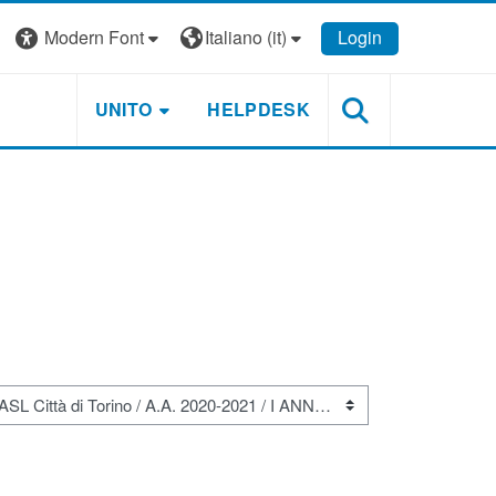
Modern Font
Italiano ‎(it)‎
Login
UNITO
HELPDESK