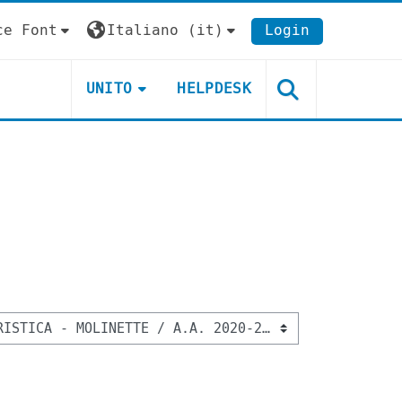
ce Font
Italiano ‎(it)‎
Login
UNITO
HELPDESK