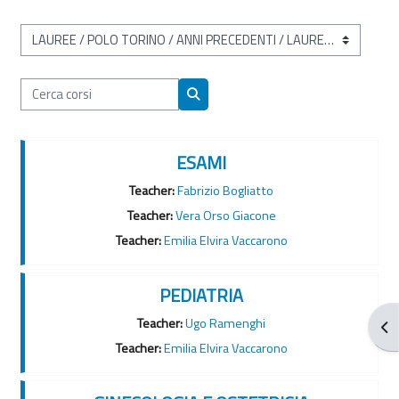
Categorie di corso
Cerca corsi
Cerca corsi
ESAMI
Teacher:
Fabrizio Bogliatto
Teacher:
Vera Orso Giacone
Teacher:
Emilia Elvira Vaccarono
PEDIATRIA
Teacher:
Ugo Ramenghi
Apr
Teacher:
Emilia Elvira Vaccarono