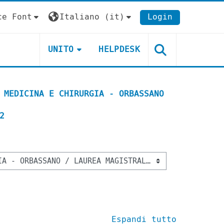
ce Font
Italiano ‎(it)‎
Login
UNITO
HELPDESK
 MEDICINA E CHIRURGIA - ORBASSANO
2
Espandi tutto