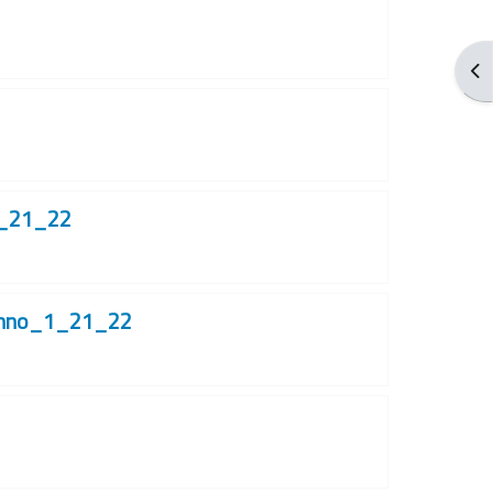
Blo
_21_22
Anno_1_21_22