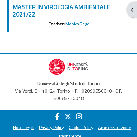
MASTER IN VIROLOGIA AMBIENTALE
Apr
2021/22
Teacher:
Monica Rege
Università degli Studi di Torino
Via Verdi, 8 - 10124 Torino - P.I. 02099550010- C.F.
80088230018
Note Legali
Privacy Policy
Cookie Policy
Amministrazione
Trasparente