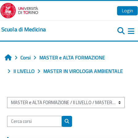
Vai al contenuto principale
Login
Scuola di Medicina
Pa
Corsi
MASTER e ALTA FORMAZIONE
Home
II LIVELLO
MASTER IN VIROLOGIA AMBIENTALE
Categorie di corso
Cerca corsi
Cerca corsi