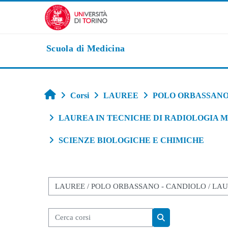
Vai al contenuto principale
Scuola di Medicina
Home
Corsi
LAUREE
POLO ORBASSANO
LAUREA IN TECNICHE DI RADIOLOGIA ME
SCIENZE BIOLOGICHE E CHIMICHE
Categorie di corso
Cerca corsi