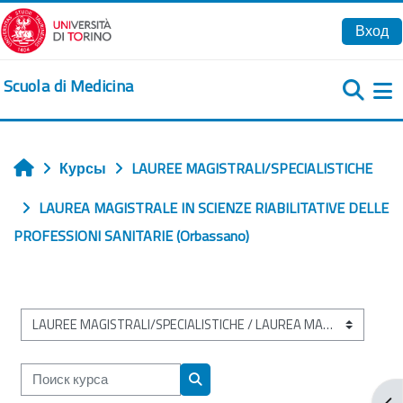
Перейти к основному содержанию
Вход
Scuola di Medicina
Б
Курсы
LAUREE MAGISTRALI/SPECIALISTICHE
Главная
LAUREA MAGISTRALE IN SCIENZE RIABILITATIVE DELLE
PROFESSIONI SANITARIE (Orbassano)
Категории курсов
Поиск курса
Поиск курса
От