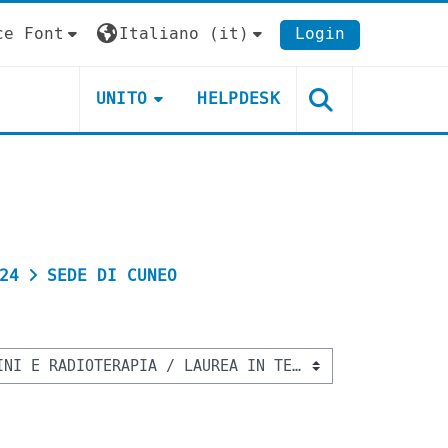
ce Font
Italiano ‎(it)‎
Login
UNITO
HELPDESK
24
SEDE DI CUNEO