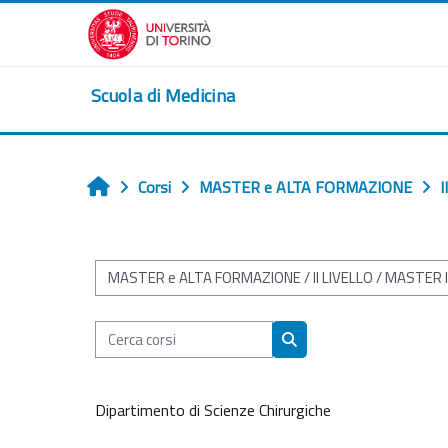
Vai al contenuto principale
Scuola di Medicina
Corsi
MASTER e ALTA FORMAZIONE
I
Home
Categorie di corso
Cerca corsi
Cerca corsi
Dipartimento di Scienze Chirurgiche