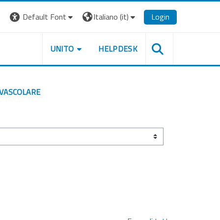
Default Font
Italiano ‎(it)‎
Login
UNITO
HELPDESK
AVASCOLARE