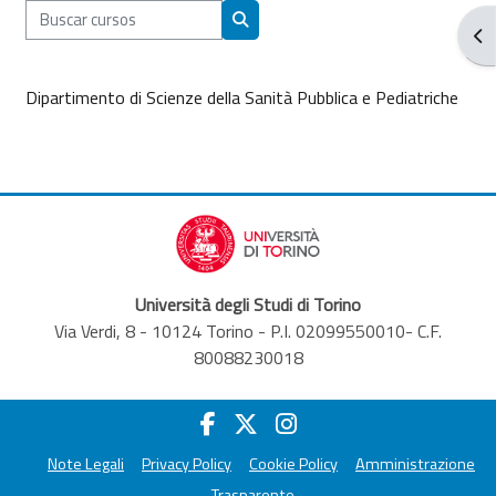
Buscar cursos
Abr
Buscar cursos
Dipartimento di Scienze della Sanità Pubblica e Pediatriche
Università degli Studi di Torino
Via Verdi, 8 - 10124 Torino - P.I. 02099550010- C.F.
80088230018
Note Legali
Privacy Policy
Cookie Policy
Amministrazione
Trasparente