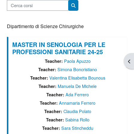
Cerca corsi
Cerca corsi
Dipartimento di Scienze Chirurgiche
MASTER IN SENOLOGIA PER LE
PROFESSIONI SANITARIE 24-25
Apr
Paola Apuzzo
Teacher:
Simona Boncristiano
Teacher:
Valentina Elisabetta Bounous
Teacher:
Manuela De Michele
Teacher:
Ada Ferrero
Teacher:
Annamaria Ferrero
Teacher:
Claudia Polato
Teacher:
Sabina Rollo
Teacher:
Sara Stincheddu
Teacher: