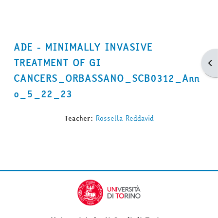
ADE - MINIMALLY INVASIVE
TREATMENT OF GI
Apr
CANCERS_ORBASSANO_SCB0312_Ann
o_5_22_23
Teacher:
Rossella Reddavid