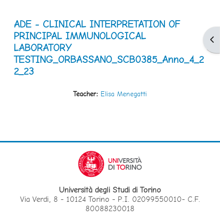
ADE - CLINICAL INTERPRETATION OF
PRINCIPAL IMMUNOLOGICAL
Apr
LABORATORY
TESTING_ORBASSANO_SCB0385_Anno_4_2
2_23
Teacher:
Elisa Menegatti
Università degli Studi di Torino
Via Verdi, 8 - 10124 Torino - P.I. 02099550010- C.F.
80088230018