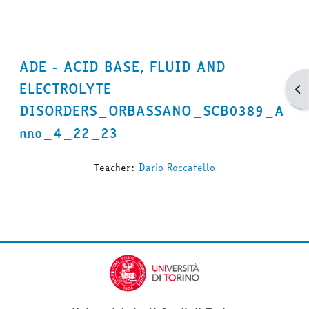
ADE - ACID BASE, FLUID AND
ELECTROLYTE
Apr
DISORDERS_ORBASSANO_SCB0389_A
nno_4_22_23
Teacher:
Dario Roccatello