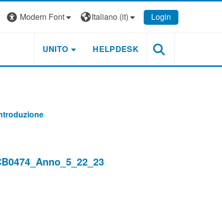
Modern Font
Italiano ‎(it)‎
Login
UNITO
HELPDESK
ntroduzione
CB0474_Anno_5_22_23