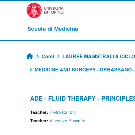
Vai al contenuto principale
Scuola di Medicina
Corsi
LAUREE MAGISTRALI A CICLO
Home
MEDICINE AND SURGERY - ORBASSANO - 
ADE - FLUID THERAPY - PRINCIPL
Pietro Caironi
Teacher:
Vincenzo Russotto
Teacher: